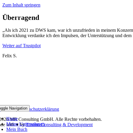
Zum Inhalt springen
Überragend
„Als ich 2021 zu DWS kam, war ich unzufrieden in meinem Konzernjob
Entwicklung verdanke ich den Impulsen, der Unterstützung und d
Weiter auf Trustpilot
Felix S.
oggle Navigation
pressum
|
Datenschutzerklärung
Home
2026 MB Consulting GmbH. Alle Rechte vorbehalten.
Meine Unternehmen
de with ♥ by
Tosimo Consulting & Development
Mein Buch